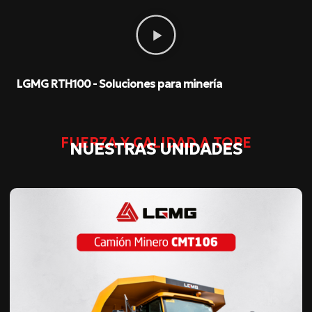
LGMG RTH100 - Soluciones para minería
FUERZA Y CALIDAD A TOPE
NUESTRAS UNIDADES