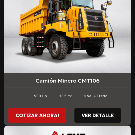
Camión Minero CMT106
3
530 Hp
33.5 m
6 vel + 1 retro
COTIZAR AHORA!
VER DETALLE