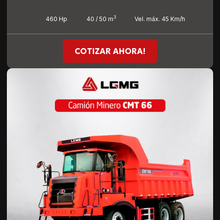
3
460 Hp
40 / 50 m
Vel. máx. 45 Km/h
COTIZAR AHORA!