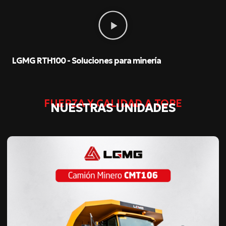
LGMG RTH100 - Soluciones para minería
FUERZA Y CALIDAD A TOPE
NUESTRAS UNIDADES