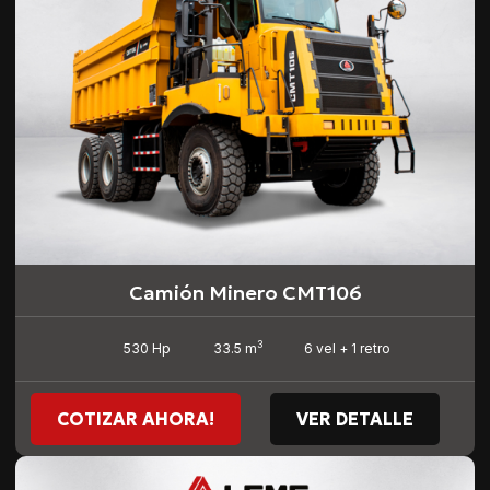
Camión Minero CMT106
3
530 Hp
33.5 m
6 vel + 1 retro
COTIZAR AHORA!
VER DETALLE