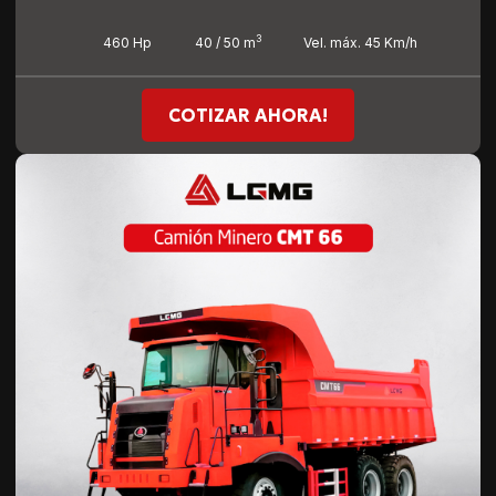
3
460 Hp
40 / 50 m
Vel. máx. 45 Km/h
COTIZAR AHORA!